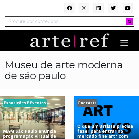
Museu de arte moderna
de são paulo
Exposições E Eventos
Podcasts
O que um artista precisa
MAM São Paulo anuncia
fazer para entrar no
programação virtual de
mercado fine art? com