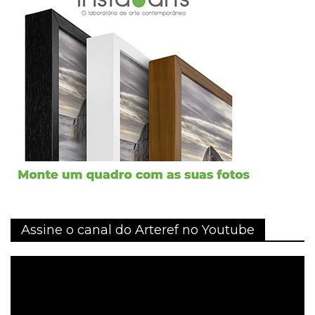
Assine o canal do Arteref no Youtube
Tocador
de
vídeo