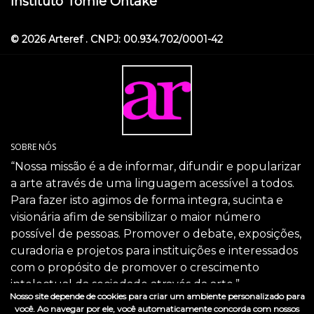
Instituto Tomie Ohtake
© 2026 Arteref . CNPJ: 00.934.702/0001-42
SOBRE NÓS
“Nossa missão é a de informar, difundir e popularizar
a arte através de uma linguagem acessível a todos.
Para fazer isto agimos de forma integra, sucinta e
visionária afim de sensibilizar o maior número
possível de pessoas. Promover o debate, exposições,
curadoria e projetos para instituições e interessados
com o propósito de promover o crescimento
intelectual da sociedade através da arte.”
Nosso site depende de cookies para criar um ambiente personalizado para
SIGA-NOS
você. Ao navegar por ele, você automaticamente concorda com nossos