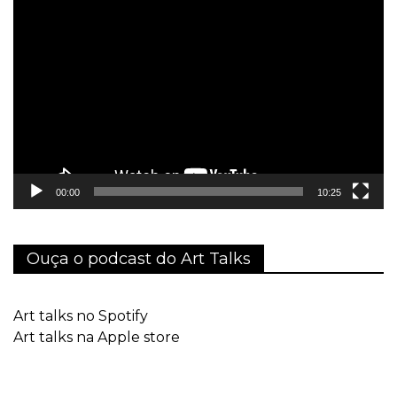
Tocador
de
vídeo
00:00
10:25
Ouça o podcast do Art Talks
Art talks no Spotify
Art talks na Apple store