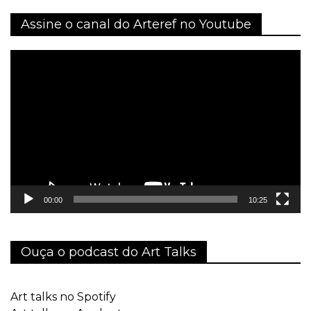
Assine o canal do Arteref no Youtube
Tocador
de
vídeo
00:00
10:25
Ouça o podcast do Art Talks
Art talks no Spotify