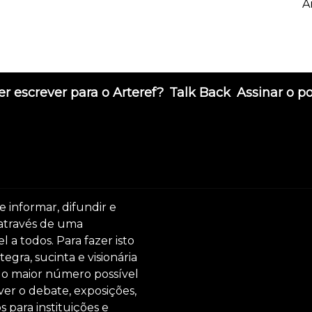
A
r escrever para o Arteref?
Talk Back
Assinar o p
e informar, difundir e
 através de uma
 a todos. Para fazer isto
egra, sucinta e visionária
ar o maior número possível
er o debate, exposições,
s para instituições e