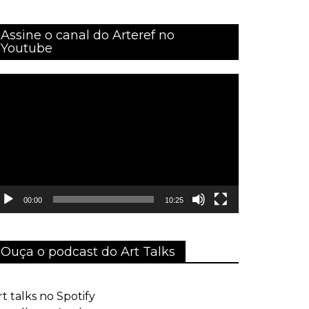
Assine o canal do Arteref no
Youtube
ocador
e
ídeo
00:00
10:25
Ouça o podcast do Art Talks
rt talks no Spotify