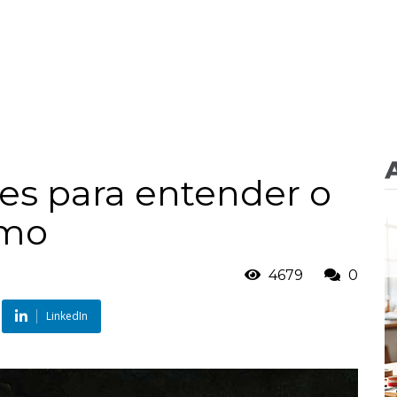
tes para entender o
smo
4679
0
LinkedIn