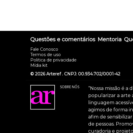
Questões e comentários
Mentoria
Que
Fale Conosco
Termos de uso
Politica de privacidade
Mídia kit
© 2026 Arteref . CNPJ: 00.934.702/0001-42
SOBRE NÓS
“Nossa missão é a d
popularizar a arte
linguagem acessível
agimos de forma int
afim de sensibiliz
de pessoas. Promov
curadoria e projeto