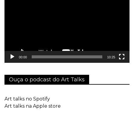
de
vídeo
00:00
10:25
Ouça o podcast do Art Talks
Art talks no Spotify
Art talks na Apple store