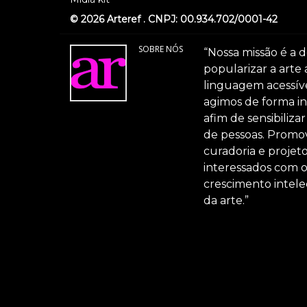
© 2026 Arteref . CNPJ: 00.934.702/0001-42
SOBRE NÓS
“Nossa missão é a d
popularizar a arte
linguagem acessível
agimos de forma int
afim de sensibiliz
de pessoas. Promov
curadoria e projeto
interessados com 
crescimento intele
da arte.”