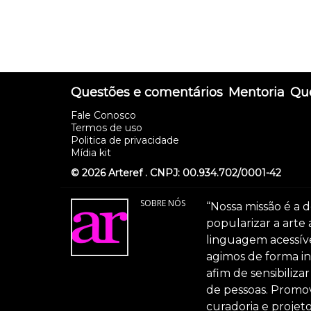
Questões e comentários
Mentoria
Que
Fale Conosco
Termos de uso
Politica de privacidade
Mídia kit
© 2026 Arteref . CNPJ: 00.934.702/0001-42
SOBRE NÓS
“Nossa missão é a d
popularizar a arte
linguagem acessível
agimos de forma int
afim de sensibiliz
de pessoas. Promov
curadoria e projeto