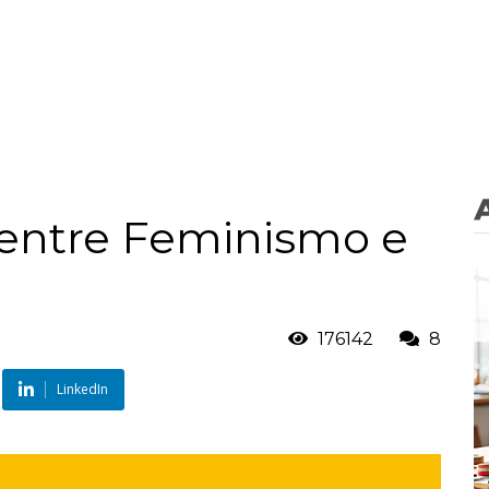
 entre Feminismo e
176142
8
LinkedIn