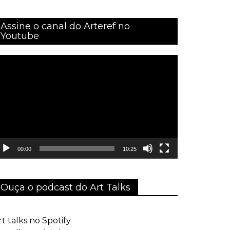
Assine o canal do Arteref no
Youtube
ocador
e
ídeo
00:00
10:25
Ouça o podcast do Art Talks
rt talks no Spotify