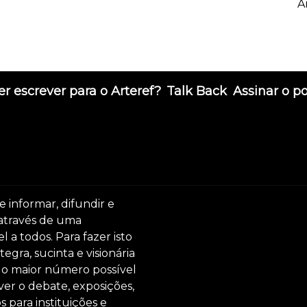
A
r escrever para o Arteref?
Talk Back
Assinar o p
e informar, difundir e
 através de uma
 a todos. Para fazer isto
egra, sucinta e visionária
ar o maior número possível
er o debate, exposições,
s para instituições e