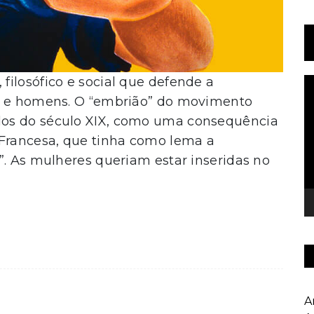
ilosófico e social que defende a
T
d
es e homens. O “embrião” do movimento
v
dos do século XIX, como uma consequência
 Francesa, que tinha como lema a
”. As mulheres queriam estar inseridas no
A