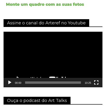
Assine o canal do Arteref no Youtube
Tocador
de
vídeo
00:00
10:25
Ouça o podcast do Art Talks