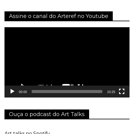
Assine o canal do Arteref no Youtube
Tocador
de
vídeo
00:00
10:25
Ouça o podcast do Art Talks
Art talks no Spotify