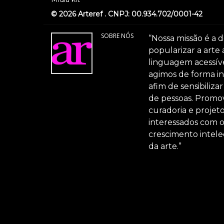
© 2026 Arteref . CNPJ: 00.934.702/0001-42
SOBRE NÓS
“Nossa missão é a d
popularizar a arte
linguagem acessível
agimos de forma int
afim de sensibiliz
de pessoas. Promov
curadoria e projeto
interessados com 
crescimento intele
da arte.”