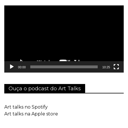
Tocador
de
vídeo
00:00
10:25
Ouça o podcast do Art Talks
Art talks no Spotify
Art talks na Apple store