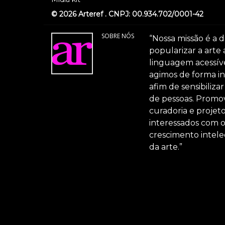
© 2026 Arteref . CNPJ: 00.934.702/0001-42
SOBRE NÓS
“Nossa missão é a d
popularizar a arte
linguagem acessível
agimos de forma int
afim de sensibiliz
de pessoas. Promov
curadoria e projeto
interessados com 
crescimento intele
da arte.”