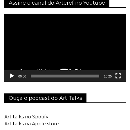
Assine o canal do Arteref no Youtube
Tocador
de
vídeo
00:00
10:25
Ouça o podcast do Art Talks
Art talks no Spotify
Art talks na Apple store