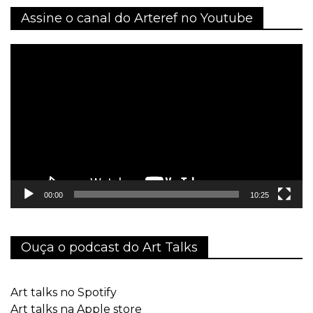
Assine o canal do Arteref no Youtube
Tocador
de
vídeo
00:00
10:25
Ouça o podcast do Art Talks
Art talks no Spotify
Art talks na Apple store