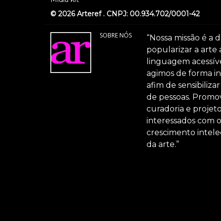
© 2026 Arteref . CNPJ: 00.934.702/0001-42
SOBRE NÓS
“Nossa missão é a d
popularizar a arte
linguagem acessível
agimos de forma int
afim de sensibiliz
de pessoas. Promov
curadoria e projeto
interessados com 
crescimento intele
da arte.”