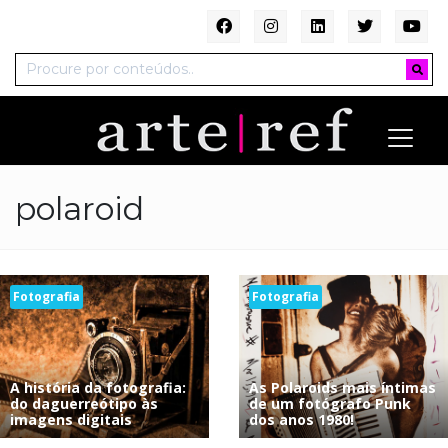
polaroid
Fotografia
Fotografia
A história da fotografia:
As Polaroids mais íntimas
do daguerreótipo às
de um fotógrafo Punk
imagens digitais
dos anos 1980!