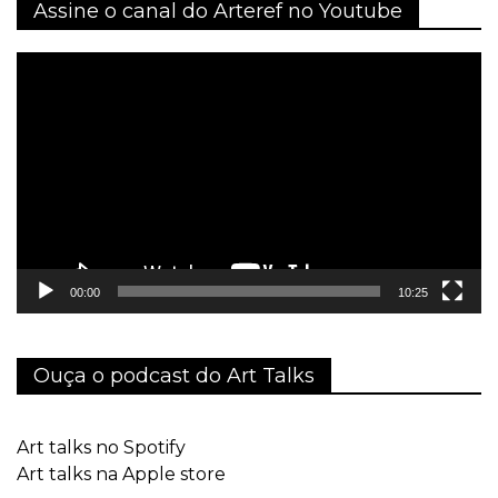
Assine o canal do Arteref no Youtube
Tocador
de
vídeo
00:00
10:25
Ouça o podcast do Art Talks
Art talks no Spotify
Art talks na Apple store