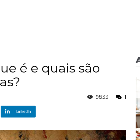
que é e quais são
cas?
9833
1
LinkedIn