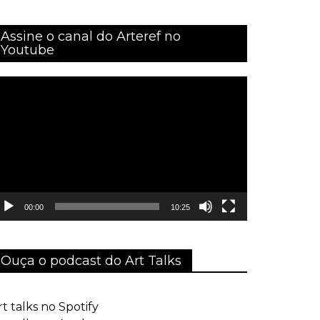
Assine o canal do Arteref no
Youtube
ocador
e
ídeo
00:00
10:25
Ouça o podcast do Art Talks
rt talks no Spotify