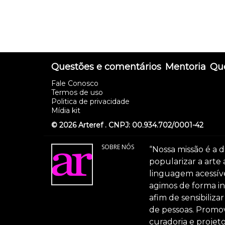
Questões e comentários
Mentoria
Que
Fale Conosco
Termos de uso
Politica de privacidade
Mídia kit
© 2026 Arteref . CNPJ: 00.934.702/0001-42
SOBRE NÓS
“Nossa missão é a d
popularizar a arte
linguagem acessível
agimos de forma int
afim de sensibiliz
de pessoas. Promov
curadoria e projeto