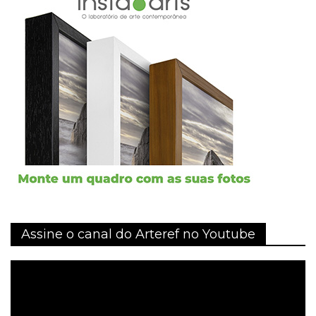
Assine o canal do Arteref no Youtube
Tocador
de
vídeo