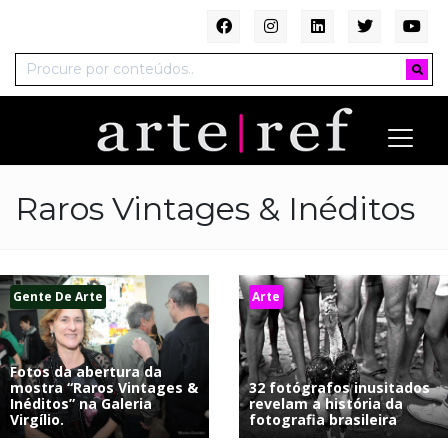
Raros Vintages & Inéditos
Gente De Arte
Arte
Fotos da abertura da
mostra “Raros Vintages &
32 fotógrafos inusitados
Inéditos” na Galeria
revelam a história da
Virgílio.
fotografia brasileira