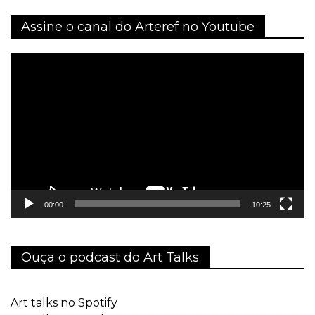
Assine o canal do Arteref no Youtube
Tocador
de
vídeo
00:00
10:25
Ouça o podcast do Art Talks
Art talks no Spotify