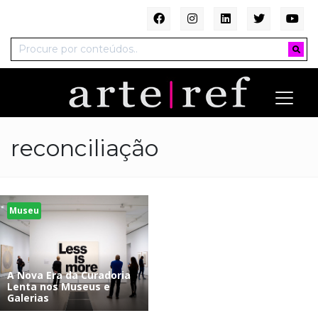
reconciliação
Museu
A Nova Era da Curadoria
Lenta nos Museus e
Galerias