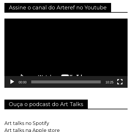
Assine o canal do Arteref no Youtube
Tocador
de
vídeo
00:00
10:25
Ouça o podcast do Art Talks
Art talks no Spotify
Art talks na Apple store