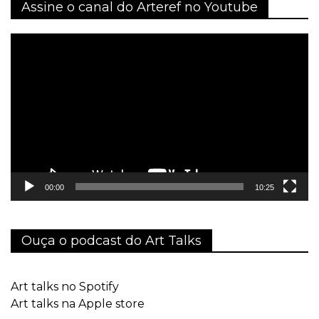
Assine o canal do Arteref no Youtube
Tocador
de
vídeo
00:00
10:25
Ouça o podcast do Art Talks
Art talks no Spotify
Art talks na Apple store