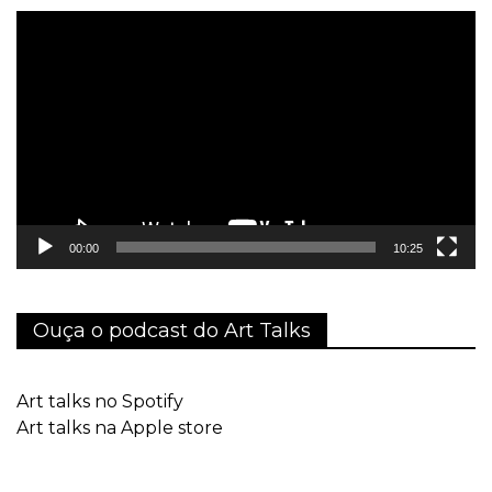
Tocador
de
vídeo
00:00
10:25
Ouça o podcast do Art Talks
Art talks no Spotify
Art talks na Apple store