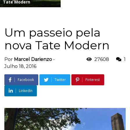
Tate Modern
Um passeio pela
nova Tate Modern
Por
Marcel Darienzo
-
27608
1
Julho 18, 2016
Facebook
Twitter
Pinterest
LinkedIn