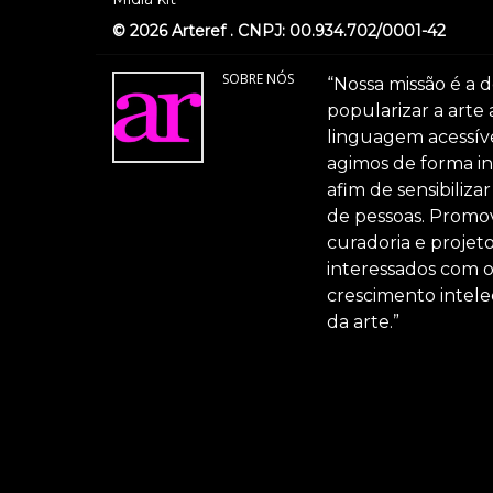
© 2026 Arteref . CNPJ: 00.934.702/0001-42
SOBRE NÓS
“Nossa missão é a d
popularizar a arte
linguagem acessível
agimos de forma int
afim de sensibiliz
de pessoas. Promov
curadoria e projeto
interessados com 
crescimento intele
da arte.”