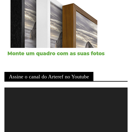
Assine o canal do Arteref no Youtube
Tocador
de
vídeo