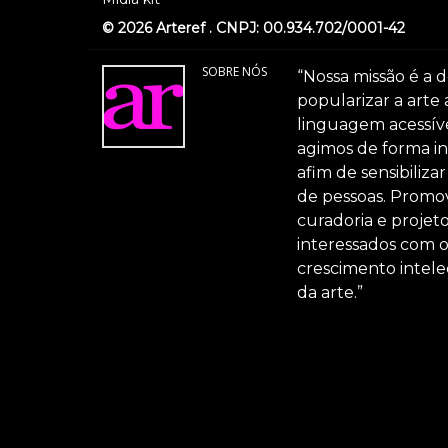
© 2026 Arteref . CNPJ: 00.934.702/0001-42
SOBRE NÓS
“Nossa missão é a d
popularizar a arte
linguagem acessível
agimos de forma int
afim de sensibiliz
de pessoas. Promov
curadoria e projeto
interessados com 
crescimento intele
da arte.”