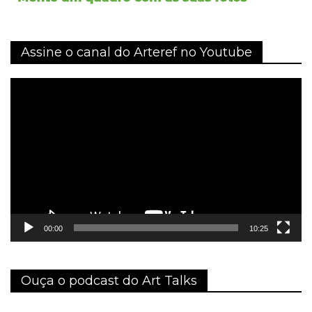
Assine o canal do Arteref no Youtube
Tocador
de
vídeo
00:00
10:25
Ouça o podcast do Art Talks