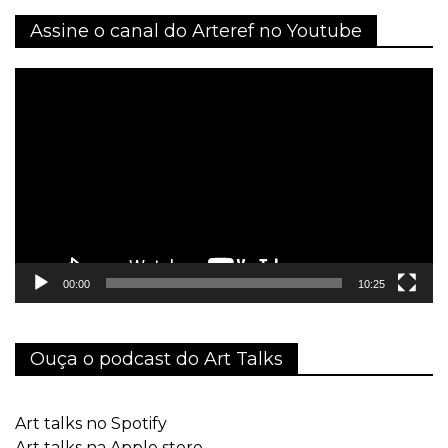
Assine o canal do Arteref no Youtube
Tocador
de
vídeo
00:00
10:25
Ouça o podcast do Art Talks
Art talks no Spotify
Art talks na Apple store