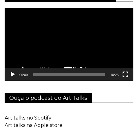
Tocador
de
vídeo
00:00
10:25
Ouça o podcast do Art Talks
Art talks no Spotify
Art talks na Apple store