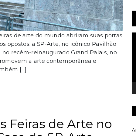
eiras de arte do mundo abriram suas portas
T
d
 opostos: a SP-Arte, no icônico Pavilhão
v
s, no recém-reinaugurado Grand Palais, no
 promovem a arte contemporânea e
ambém […]
s Feiras de Arte no
A