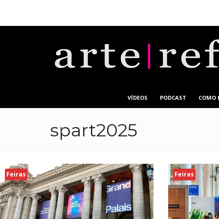
VÍDEOS
PODCAST
COMO 
spart2025
Feiras
Feiras