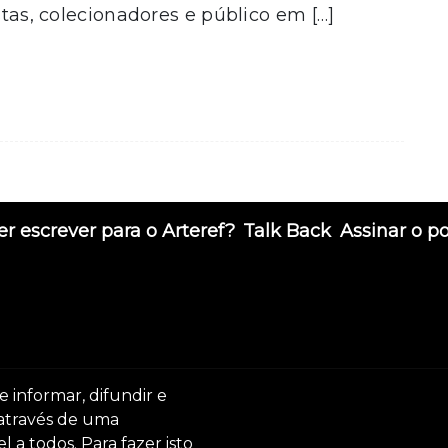
stas, colecionadores e público em […]
r escrever para o Arteref?
Talk Back
Assinar o p
e informar, difundir e
 através de uma
 a todos. Para fazer isto