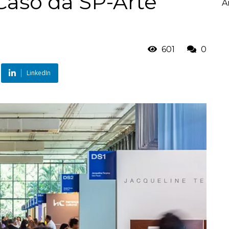
 Caso da SP-Arte
A
601
0
LinkedIn