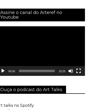
Assine o canal do Arteref no
Youtube
ocador
e
ídeo
00:00
10:25
Ouça o podcast do Art Talks
rt talks no Spotify