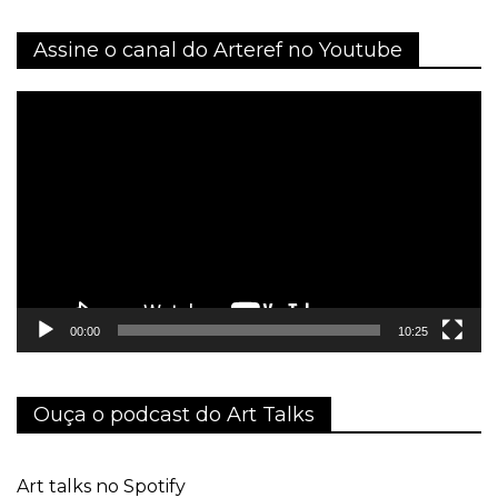
Assine o canal do Arteref no Youtube
Tocador
de
vídeo
00:00
10:25
Ouça o podcast do Art Talks
Art talks no Spotify