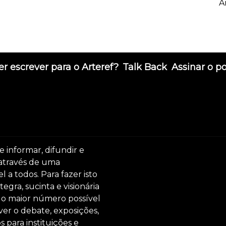
A
r escrever para o Arteref?
Talk Back
Assinar o p
e informar, difundir e
 através de uma
 a todos. Para fazer isto
egra, sucinta e visionária
ar o maior número possível
er o debate, exposições,
s para instituições e