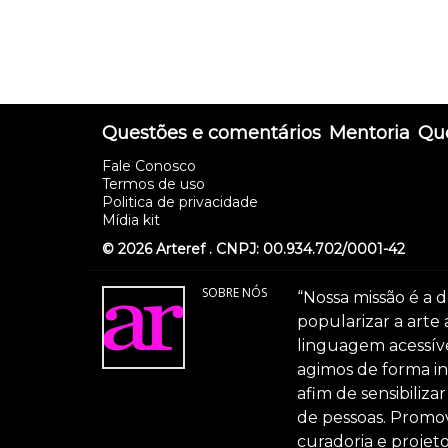
Questões e comentários
Mentoria
Que
Fale Conosco
Termos de uso
Politica de privacidade
Mídia kit
© 2026 Arteref . CNPJ: 00.934.702/0001-42
SOBRE NÓS
“Nossa missão é a d
popularizar a arte
linguagem acessível
agimos de forma int
afim de sensibiliz
de pessoas. Promov
curadoria e projeto