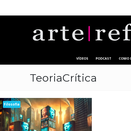
VÍDEOS
PODCAST
COMO 
TeoriaCrítica
Filosofia