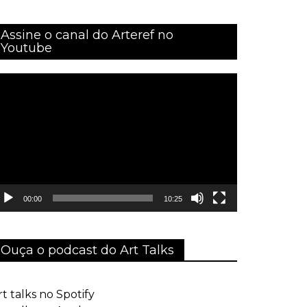
Assine o canal do Arteref no
Youtube
ocador
e
ídeo
00:00
10:25
Ouça o podcast do Art Talks
rt talks no Spotify