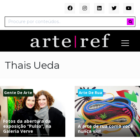
Thais Ueda
Gente De Arte
Arte De Rua
Fotos da abertura da
exposição “Pulso”, na
A arte de rua como você
Galeria Verve
nunca viu!