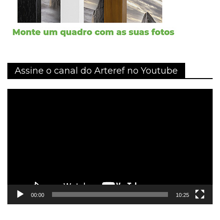
Assine o canal do Arteref no Youtube
Tocador
de
vídeo
00:00
10:25