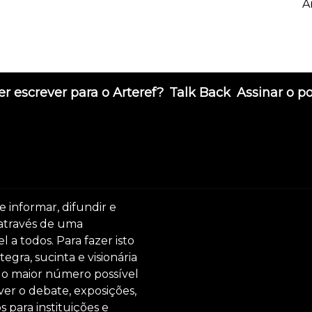
A
r escrever para o Arteref?
Talk Back
Assinar o p
e informar, difundir e
 através de uma
 a todos. Para fazer isto
egra, sucinta e visionária
ar o maior número possível
er o debate, exposições,
s para instituições e