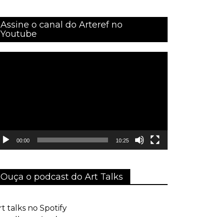
Assine o canal do Arteref no
Youtube
ocador
e
ídeo
00:00
10:25
Ouça o podcast do Art Talks
rt talks no Spotify