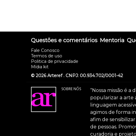
Questões e comentários
Mentoria
Que
Fale Conosco
Termos de uso
Politica de privacidade
Mídia kit
© 2026 Arteref . CNPJ: 00.934.702/0001-42
SOBRE NÓS
“Nossa missão é a d
popularizar a arte
linguagem acessível
agimos de forma int
afim de sensibiliz
de pessoas. Promov
curadoria e projeto