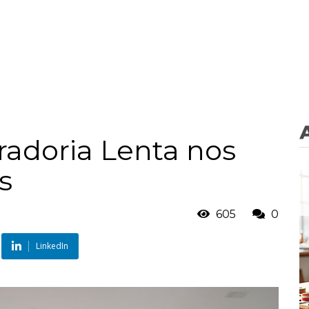
radoria Lenta nos
s
605
0
LinkedIn