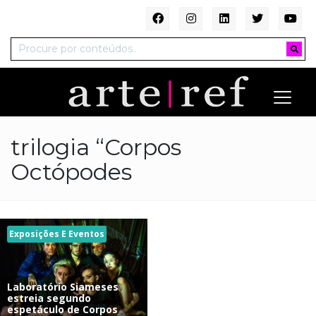
trilogia “Corpos
Octópodes
Exposições E Eventos
Laboratório Siameses
estreia segundo
espetáculo de Corpos