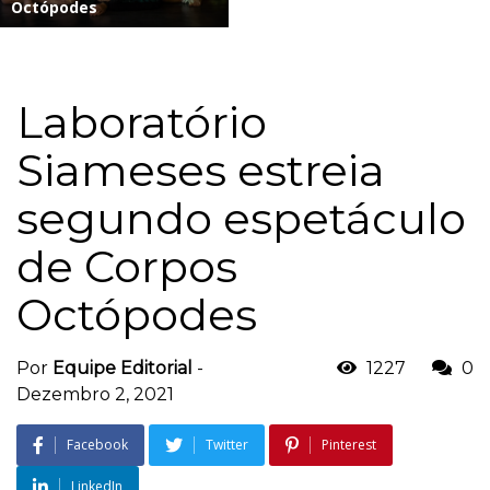
Octópodes
Laboratório
Siameses estreia
segundo espetáculo
de Corpos
Octópodes
Por
Equipe Editorial
-
1227
0
Dezembro 2, 2021
Facebook
Twitter
Pinterest
LinkedIn