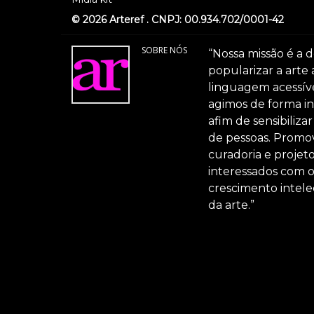
© 2026 Arteref . CNPJ: 00.934.702/0001-42
SOBRE NÓS
“Nossa missão é a d
popularizar a arte
linguagem acessível
agimos de forma int
afim de sensibiliz
de pessoas. Promov
curadoria e projeto
interessados com 
crescimento intele
da arte.”