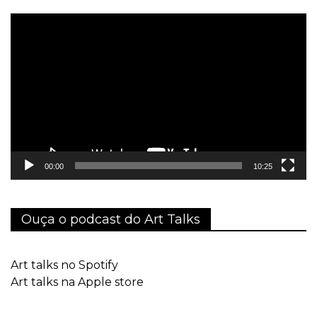
Tocador
de
vídeo
00:00
10:25
Ouça o podcast do Art Talks
Art talks no Spotify
Art talks na Apple store