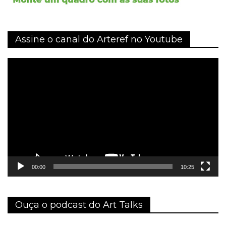
Assine o canal do Arteref no Youtube
Tocador
de
vídeo
00:00
10:25
Ouça o podcast do Art Talks