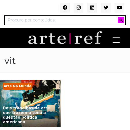
vit
Arte No Mundo
Dois trabalhos de arte
que trazem à tona a
questão política
americana