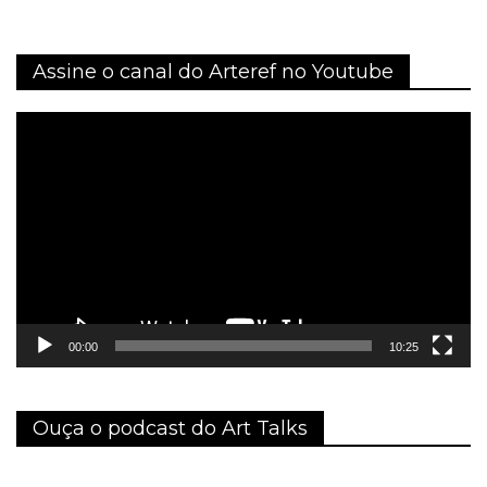
Assine o canal do Arteref no Youtube
Tocador
de
vídeo
00:00
10:25
Ouça o podcast do Art Talks