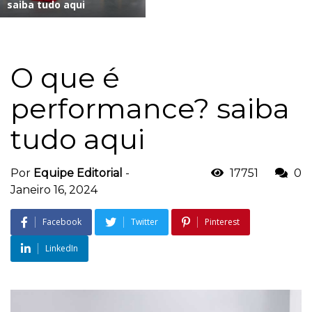
saiba tudo aqui
O que é
performance? saiba
tudo aqui
Por
Equipe Editorial
-
17751
0
Janeiro 16, 2024
Facebook
Twitter
Pinterest
LinkedIn