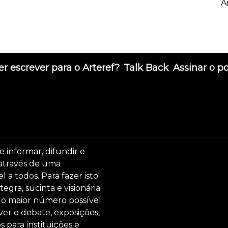
A
r escrever para o Arteref?
Talk Back
Assinar o p
e informar, difundir e
 através de uma
 a todos. Para fazer isto
egra, sucinta e visionária
ar o maior número possível
er o debate, exposições,
s para instituições e