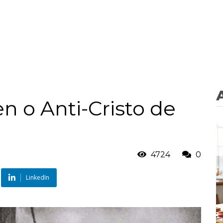
n o Anti-Cristo de
4724
0
LinkedIn