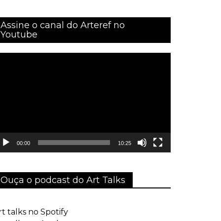
Assine o canal do Arteref no
Youtube
ocador
e
ídeo
00:00
10:25
Ouça o podcast do Art Talks
rt talks no Spotify