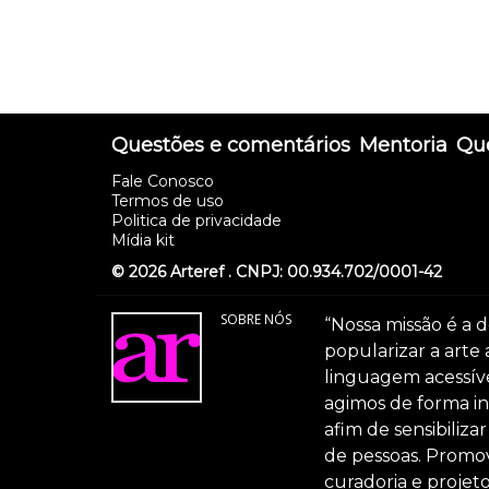
Questões e comentários
Mentoria
Que
Fale Conosco
Termos de uso
Politica de privacidade
Mídia kit
© 2026 Arteref . CNPJ: 00.934.702/0001-42
SOBRE NÓS
“Nossa missão é a d
popularizar a arte
linguagem acessível
agimos de forma int
afim de sensibiliz
de pessoas. Promov
curadoria e projeto