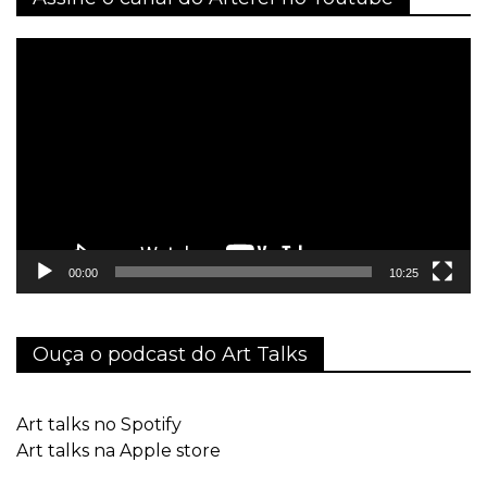
Tocador
de
vídeo
00:00
10:25
Ouça o podcast do Art Talks
Art talks no Spotify
Art talks na Apple store