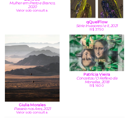
Mulher em Preto e Branco,
2020
Valor sob consulta.
qQuelFlow
Série Invasores I e II, 2021
R$ 3750
Patrícia Vieira
Conceitos / O Reflexo da
Monalisa, 2018
R$ 1600
Giulia Morales
Passeio nos Ares, 2021
Valor sob consulta.