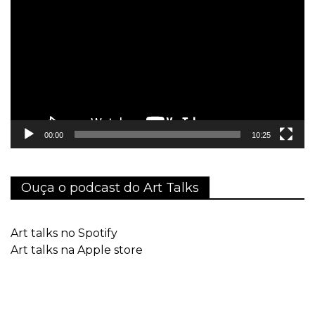
de
vídeo
00:00
10:25
Ouça o podcast do Art Talks
Art talks no Spotify
Art talks na Apple store