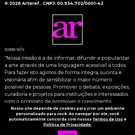
© 2026 Arteref . CNPJ: 00.934.702/0001-42
SOBRE NÓS
“Nossa missão é a de informar, difundir e popularizar
a arte através de uma linguagem acessível a todos.
Para fazer isto agimos de forma integra, sucinta e
visionária afim de sensibilizar o maior número
possível de pessoas. Promover o debate, exposições,
curadoria e projetos para instituições e interessados
com o propósito de promover o crescimento
intelectual da sociedade através da arte.”
Nosso site depende de cookies para criar um ambiente
personalizado para você. Ao navegar por ele, você
SIGA-NOS
automaticamente concorda com nossos
Termos de Uso
e
Política de Privacidade.