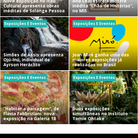
Nova exposição no Itaú
Ana Leal estreia mostra
Cultural apresenta obras
inédita “Chão de Histórias”,
inéditas de Solange Pessoa
no MIS
Exposições E Eventos
Exposições E Eventos
Simões de Assis apresenta
Joan Miró ganha uma das
Ojú-Inú, individual de
maiores exposições já
Ayrson Heráclito
realizadas no Brasil
Exposições E Eventos
Exposições E Eventos
“Habitar a paisagem”, de
Duas exposições
Flavia Fabbriziani: nova
simultâneas no Instituto
exposição na Galeria 18
Tomie Ohtake