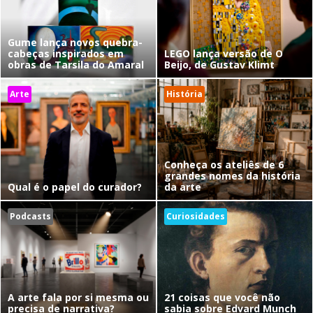
Gume lança novos quebra-
cabeças inspirados em
LEGO lança versão de O
obras de Tarsila do Amaral
Beijo, de Gustav Klimt
Arte
História
Conheça os ateliês de 6
grandes nomes da história
Qual é o papel do curador?
da arte
Podcasts
Curiosidades
A arte fala por si mesma ou
21 coisas que você não
precisa de narrativa?
sabia sobre Edvard Munch