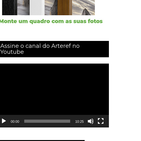
Assine o canal do Arteref no
Youtube
ocador
e
ídeo
00:00
10:25