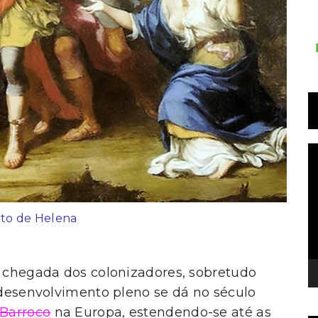
T
d
v
to de Helena
a chegada dos colonizadores, sobretudo
u desenvolvimento pleno se dá no século
Barroco
na Europa, estendendo-se até as