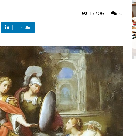
17306
0
LinkedIn