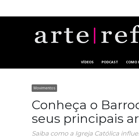
VÍDEOS
PODCAST
COMO 
Movimentos
Conheça o Barroco
seus principais ar
Saiba como a Igreja Católica influen