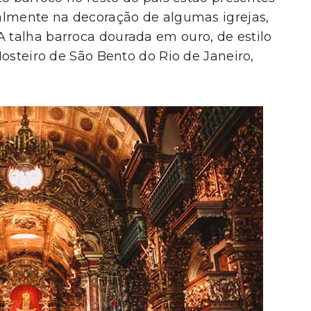
almente na decoração de algumas igrejas,
talha barroca dourada em ouro, de estilo
Mosteiro de São Bento do Rio de Janeiro,