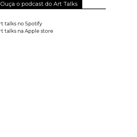
Ouça o podcast do Art Talks
rt talks no Spotify
rt talks na Apple store