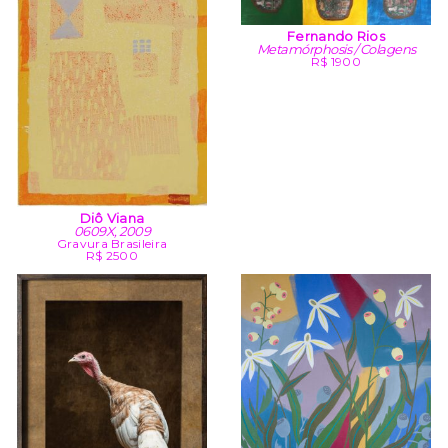
Fernando Rios
Metamórphosis / Colagens
R$ 1900
Diô Viana
0609X, 2009
Gravura Brasileira
R$ 2500