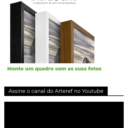
Assine o canal do Arteref no Youtube
Tocador
de
vídeo