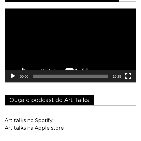
Tocador
de
vídeo
00:00
10:25
Ouça o podcast do Art Talks
Art talks no Spotify
Art talks na Apple store