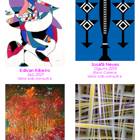
Josafá Neves
Ogum, 2015
Edivan Ribeiro
Baró Galeria
Jaó, 2021
Valor sob consulta.
Valor sob consulta.