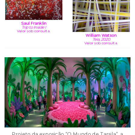
Saul Franklin
Trip to Inside I
Valor sob consulta.
William Watson
Teia, 2020
Valor sob consulta.
Projeto da exposição “O Mundo de Tarsila”, a