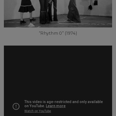
“Rhythm 0” (1974)