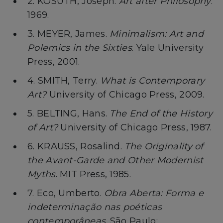
2. KOSUTH, Joseph.
Art after Philosophy
.
1969.
3. MEYER, James.
Minimalism: Art and
Polemics in the Sixties
. Yale University
Press, 2001.
4. SMITH, Terry.
What is Contemporary
Art?
University of Chicago Press, 2009.
5. BELTING, Hans.
The End of the History
of Art?
University of Chicago Press, 1987.
6. KRAUSS, Rosalind.
The Originality of
the Avant-Garde and Other Modernist
Myths
. MIT Press, 1985.
7. Eco, Umberto.
Obra Aberta: Forma e
indeterminação nas poéticas
contemporâneas
. São Paulo: