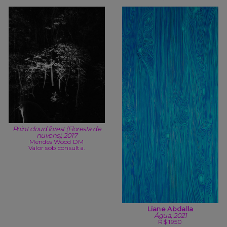
Point cloud forest (Floresta de
nuvens), 2017
Mendes Wood DM
Valor sob consulta.
Liane Abdalla
Água, 2021
R$ 1950