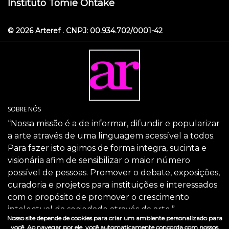
Instituto Tomie Ohtake
© 2026 Arteref . CNPJ: 00.934.702/0001-42
SOBRE NÓS
“Nossa missão é a de informar, difundir e popularizar
a arte através de uma linguagem acessível a todos.
Para fazer isto agimos de forma integra, sucinta e
visionária afim de sensibilizar o maior número
possível de pessoas. Promover o debate, exposições,
curadoria e projetos para instituições e interessados
com o propósito de promover o crescimento
intelectual da sociedade através da arte.”
Nosso site depende de cookies para criar um ambiente personalizado para
SIGA-NOS
você. Ao navegar por ele, você automaticamente concorda com nossos