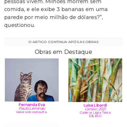
pessoas vivem. Milhões morrem sem
comida, e ele exibe 3 bananas em uma
parede por meio milhão de dólares?”,
questionou.
Obras em Destaque
Fernanda Eva
Luisa Libardi
Paulo Leminski
Canas I, 2021
Valor sob consulta.
Galeria Ligia Testa
R$ 690