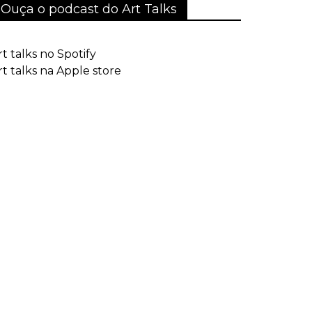
Ouça o podcast do Art Talks
rt talks no Spotify
rt talks na Apple store