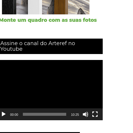
Assine o canal do Arteref no
Youtube
ocador
e
ídeo
00:00
10:25